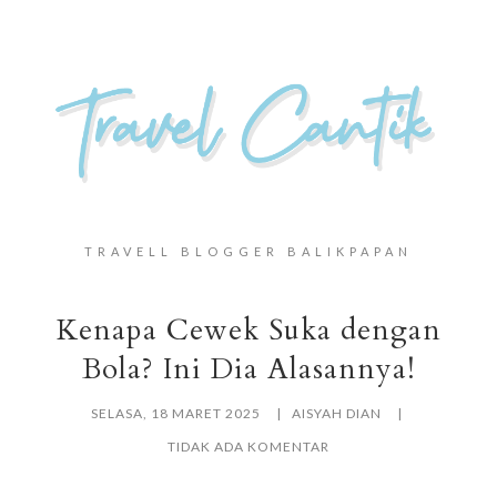
TRAVELL BLOGGER BALIKPAPAN
Kenapa Cewek Suka dengan
Bola? Ini Dia Alasannya!
SELASA, 18 MARET 2025
AISYAH DIAN
TIDAK ADA KOMENTAR