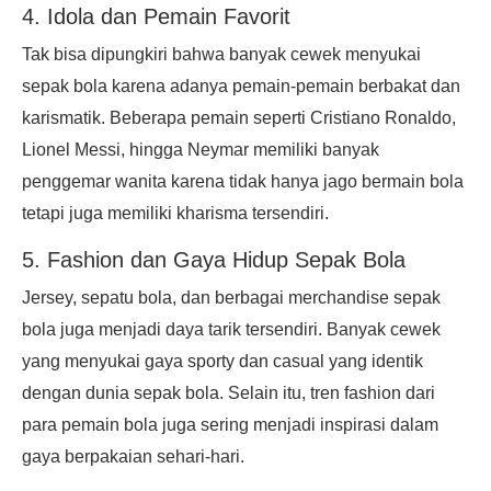
4.
Idola dan Pemain Favorit
Tak bisa dipungkiri bahwa banyak cewek menyukai
sepak bola karena adanya pemain-pemain berbakat dan
karismatik. Beberapa pemain seperti Cristiano Ronaldo,
Lionel Messi, hingga Neymar memiliki banyak
penggemar wanita karena tidak hanya jago bermain bola
tetapi juga memiliki kharisma tersendiri.
5.
Fashion dan Gaya Hidup Sepak Bola
Jersey, sepatu bola, dan berbagai merchandise sepak
bola juga menjadi daya tarik tersendiri. Banyak cewek
yang menyukai gaya sporty dan casual yang identik
dengan dunia sepak bola. Selain itu, tren fashion dari
para pemain bola juga sering menjadi inspirasi dalam
gaya berpakaian sehari-hari.