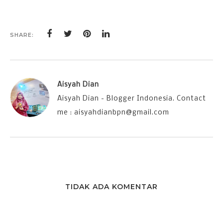
SHARE:
Aisyah Dian
Aisyah Dian - Blogger Indonesia. Contact
me : aisyahdianbpn@gmail.com
TIDAK ADA KOMENTAR