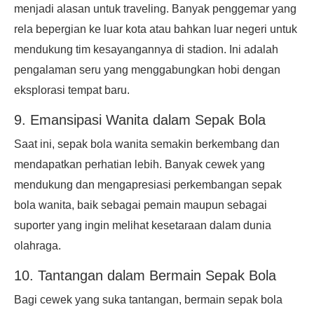
menjadi alasan untuk traveling. Banyak penggemar yang
rela bepergian ke luar kota atau bahkan luar negeri untuk
mendukung tim kesayangannya di stadion. Ini adalah
pengalaman seru yang menggabungkan hobi dengan
eksplorasi tempat baru.
9.
Emansipasi Wanita dalam Sepak Bola
Saat ini, sepak bola wanita semakin berkembang dan
mendapatkan perhatian lebih. Banyak cewek yang
mendukung dan mengapresiasi perkembangan sepak
bola wanita, baik sebagai pemain maupun sebagai
suporter yang ingin melihat kesetaraan dalam dunia
olahraga.
10.
Tantangan dalam Bermain Sepak Bola
Bagi cewek yang suka tantangan, bermain sepak bola