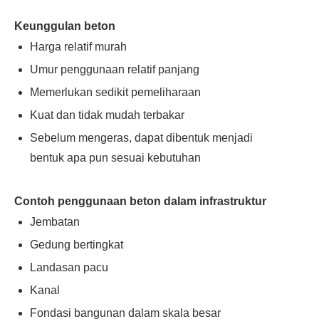
Keunggulan beton
Harga relatif murah
Umur penggunaan relatif panjang
Memerlukan sedikit pemeliharaan
Kuat dan tidak mudah terbakar
Sebelum mengeras, dapat dibentuk menjadi
bentuk apa pun sesuai kebutuhan
Contoh penggunaan beton dalam infrastruktur
Jembatan
Gedung bertingkat
Landasan pacu
Kanal
Fondasi bangunan dalam skala besar