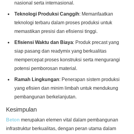
nasional serta internasional.
Teknologi Produksi Canggih
: Memanfaatkan
teknologi terbaru dalam proses produksi untuk
memastikan presisi dan efisiensi tinggi.
Efisiensi Waktu dan Biaya
: Produk precast yang
siap pasang dan readymix yang berkualitas
mempercepat proses konstruksi serta mengurangi
potensi pemborosan material.
Ramah Lingkungan
: Penerapan sistem produksi
yang efisien dan minim limbah untuk mendukung
pembangunan berkelanjutan.
Kesimpulan
Beton
merupakan elemen vital dalam pembangunan
infrastruktur berkualitas, dengan peran utama dalam