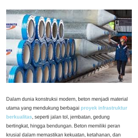
Dalam dunia konstruksi modern, beton menjadi material
utama yang mendukung berbagai
proyek infrastruktur
berkualitas
, seperti jalan tol, jembatan, gedung
bertingkat, hingga bendungan. Beton memiliki peran
krusial dalam memastikan kekuatan, ketahanan, dan