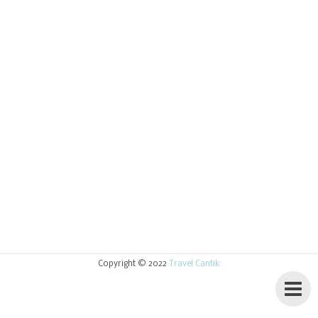
Copyright © 2022
Travel Cantik