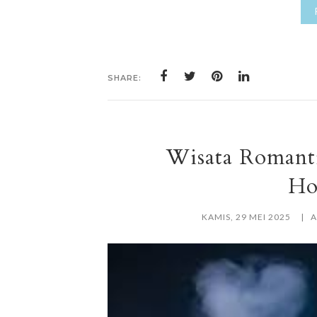
SHARE:
Wisata Romant
Ho
KAMIS, 29 MEI 2025
A