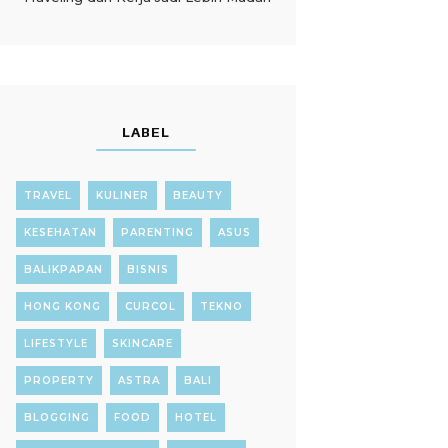
LABEL
TRAVEL
KULINER
BEAUTY
KESEHATAN
PARENTING
ASUS
BALIKPAPAN
BISNIS
HONG KONG
CURCOL
TEKNO
LIFESTYLE
SKINCARE
PROPERTY
ASTRA
BALI
BLOGGING
FOOD
HOTEL