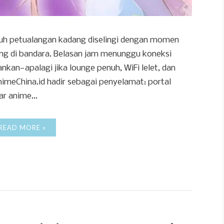
nuh petualangan kadang diselingi dengan momen
ang di bandara. Belasan jam menunggu koneksi
kan—apalagi jika lounge penuh, WiFi lelet, dan
AnimeChina.id hadir sebagai penyelamat: portal
r anime...
READ MORE »