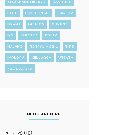
#LFAAPADETIK2024
BANDUNG
BLOG
BUKITTINGGI
CIANJUR
DRAMA
FASHION
GUNUNG
IKN
JAKARTA
KOREA
MALANG
RENTAL MOBIL
TIPS
IMPLORA
KELUARGA
WISATA
YOGYAKARTA
BLOG ARCHIVE
▼
2026
(18)