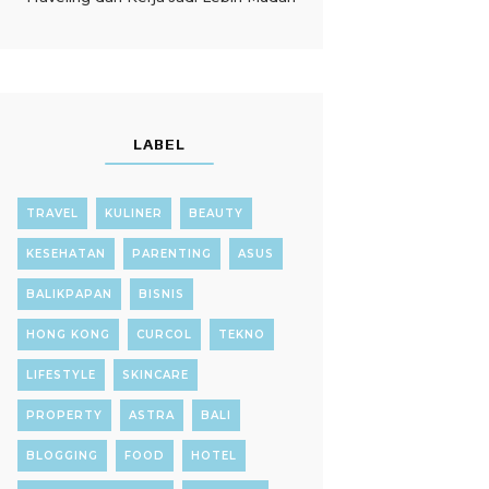
LABEL
TRAVEL
KULINER
BEAUTY
KESEHATAN
PARENTING
ASUS
BALIKPAPAN
BISNIS
HONG KONG
CURCOL
TEKNO
LIFESTYLE
SKINCARE
PROPERTY
ASTRA
BALI
BLOGGING
FOOD
HOTEL