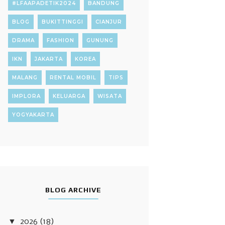
#LFAAPADETIK2024
BANDUNG
BLOG
BUKITTINGGI
CIANJUR
DRAMA
FASHION
GUNUNG
IKN
JAKARTA
KOREA
MALANG
RENTAL MOBIL
TIPS
IMPLORA
KELUARGA
WISATA
YOGYAKARTA
BLOG ARCHIVE
▼
2026
(18)