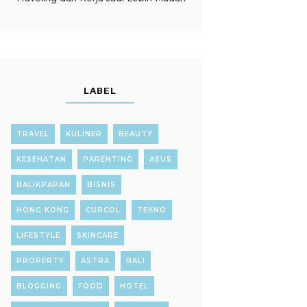
LABEL
TRAVEL
KULINER
BEAUTY
KESEHATAN
PARENTING
ASUS
BALIKPAPAN
BISNIS
HONG KONG
CURCOL
TEKNO
LIFESTYLE
SKINCARE
PROPERTY
ASTRA
BALI
BLOGGING
FOOD
HOTEL