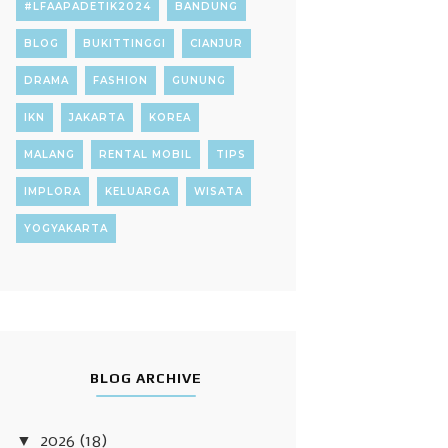
#LFAAPADETIK2024
BANDUNG
BLOG
BUKITTINGGI
CIANJUR
DRAMA
FASHION
GUNUNG
IKN
JAKARTA
KOREA
MALANG
RENTAL MOBIL
TIPS
IMPLORA
KELUARGA
WISATA
YOGYAKARTA
BLOG ARCHIVE
▼
2026
(18)